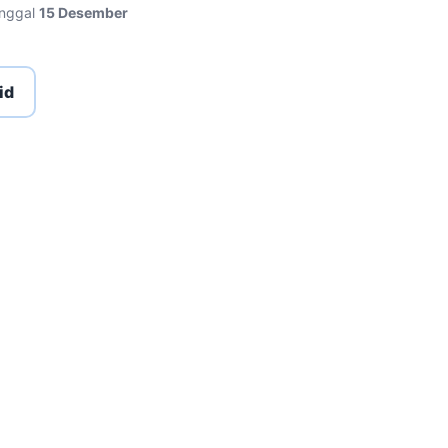
anggal
15 Desember
id