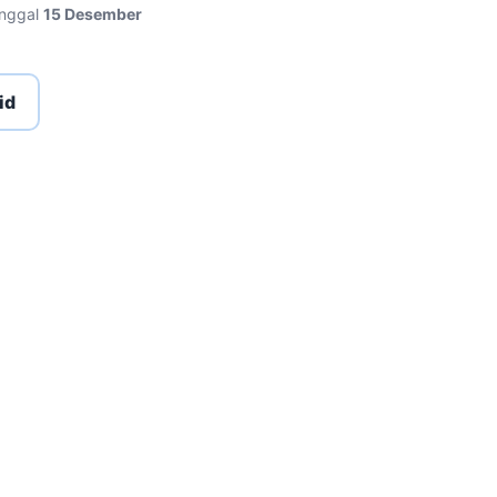
anggal
15 Desember
id