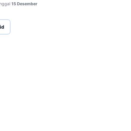
anggal
15 Desember
id