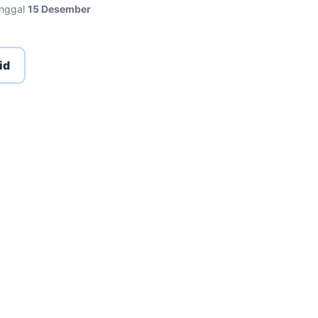
anggal
15 Desember
id