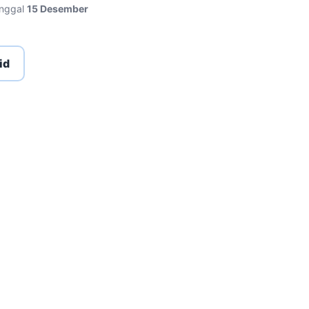
anggal
15 Desember
id