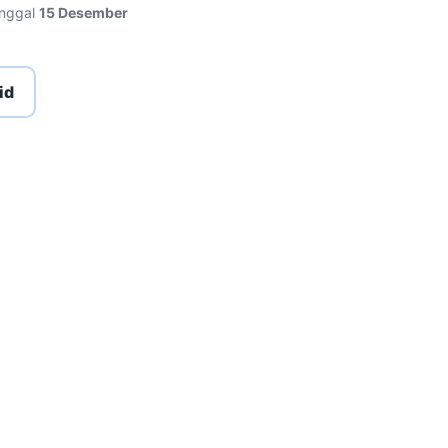
anggal
15 Desember
id