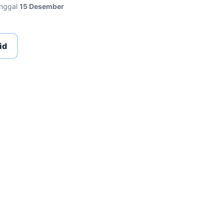
anggal
15 Desember
id