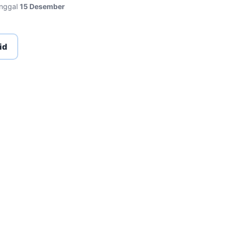
anggal
15 Desember
id