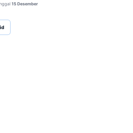
anggal
15 Desember
id