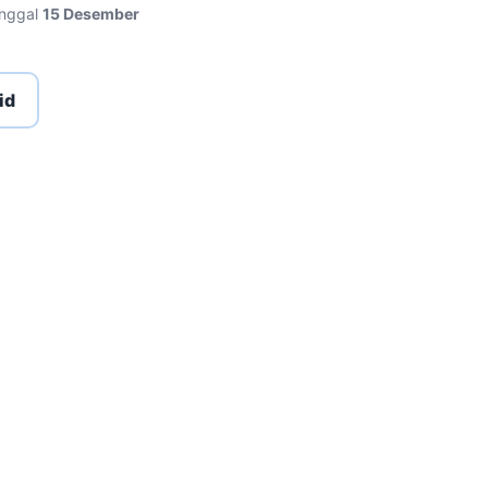
anggal
15 Desember
id