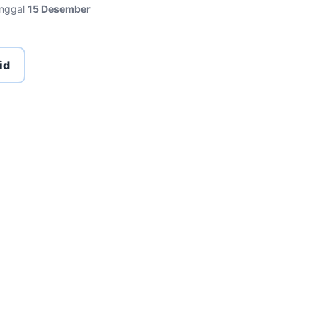
anggal
15 Desember
id